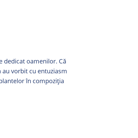
te dedicat oamenilor. Că
ia au vorbit cu entuziasm
lantelor în compoziția