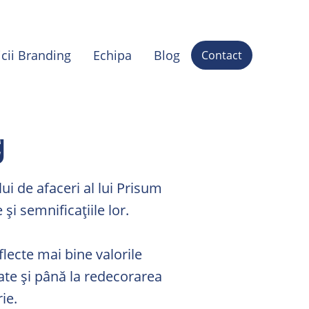
icii Branding
Echipa
Blog
Contact
g
i de afaceri al lui Prisum
și semnificațiile lor.
lecte mai bine valorile
ate și până la redecorarea
rie.