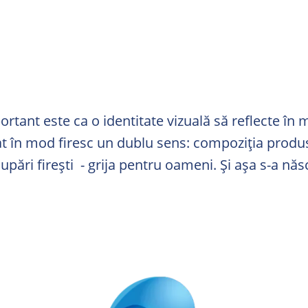
ortant este ca o identitate vizuală să reflecte în 
at în mod firesc un dublu sens: compoziția produse
upări firești - grija pentru oameni. Și așa s-a năs