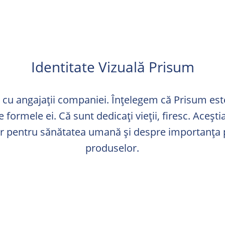
Identitate Vizuală Prisum
 cu angajații companiei. Înțelegem că Prisum es
e formele ei. Că sunt dedicați vieții, firesc. Aceșt
r pentru sănătatea umană și despre importanța p
produselor.