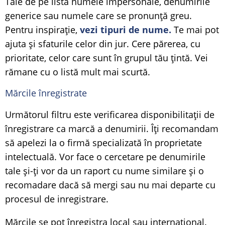
Taie de pe listă numele impersonale, denumirile
generice sau numele care se pronunță greu.
Pentru inspirație,
vezi tipuri de nume.
Te mai pot
ajuta și sfaturile celor din jur. Cere părerea, cu
prioritate, celor care sunt în grupul tău țintă. Vei
rămane cu o listă mult mai scurtă.
Mărcile înregistrate
Următorul filtru este verificarea disponibilitații de
înregistrare ca marcă a denumirii. Îți recomandam
să apelezi la o firmă specializată în proprietate
intelectuală. Vor face o cercetare pe denumirile
tale și-ți vor da un raport cu nume similare și o
recomadare dacă să mergi sau nu mai departe cu
procesul de inregistrare.
Mărcile se pot înregistra local sau internațional.